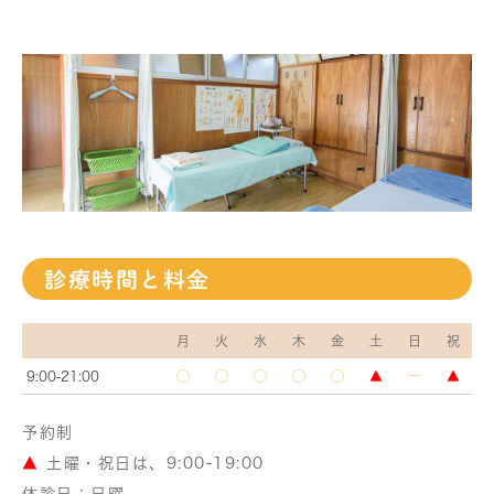
診療時間と料金
月
火
水
木
金
土
日
祝
9:00-21:00
◯
◯
◯
◯
◯
▲
―
▲
予約制
▲
土曜・祝日は、9:00-19:00