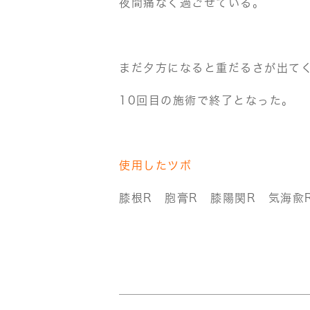
夜間痛なく過ごせている。
まだ夕方になると重だるさが出て
10回目の施術で終了となった。
使用したツボ
膝根R 胞膏R 膝陽関R 気海兪