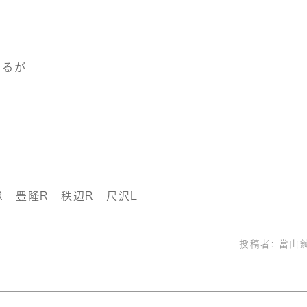
くるが
R 豊隆R 秩辺R 尺沢L
投稿者:
當山