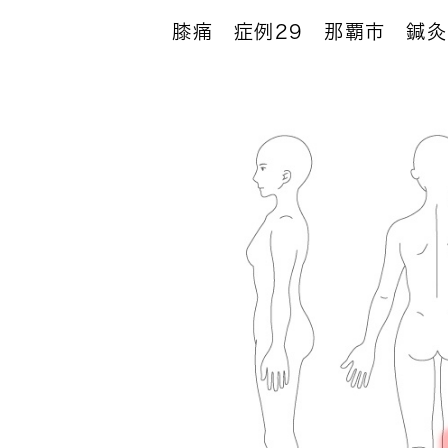
膝痛 症例29 那覇市 鍼灸