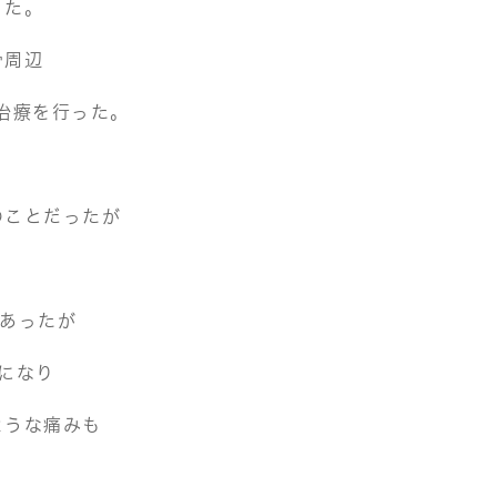
った。
骨周辺
治療を行った。
のことだったが
あったが
になり
ような痛みも