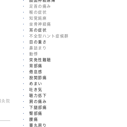
顔面神経麻痺
足首の痛み
喉の症状
知覚鈍麻
坐骨神経痛
耳の症状
不全型ハント症候群
目の重さ
鼻詰まり
動悸
突発性難聴
背部痛
倦怠感
股関節痛
めまい
吐き気
聴力低下
鍼灸院
肩の痛み
下腿部痛
臀部痛
腰痛
睾丸周り