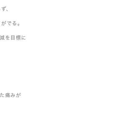
らず、
さがでる。
軽減を目標に
た痛みが