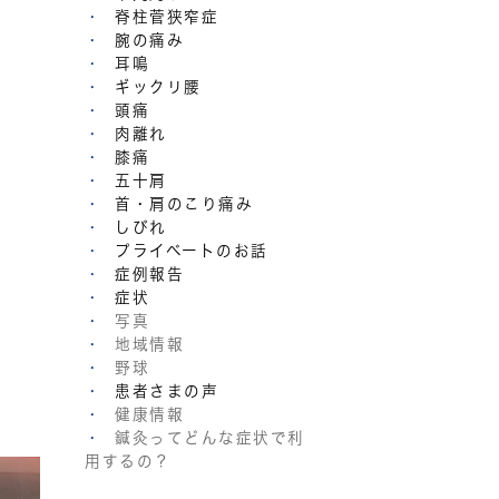
脊柱菅狭窄症
腕の痛み
耳鳴
ギックリ腰
頭痛
肉離れ
膝痛
五十肩
首・肩のこり痛み
しびれ
プライベートのお話
症例報告
症状
写真
地域情報
野球
患者さまの声
健康情報
鍼灸ってどんな症状で利
用するの？