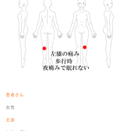
患者さん
女性
主訴