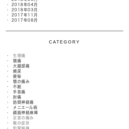
2018年04月
2018年03月
2017年11月
2017年08月
CATEGORY
生理痛
頚痛
大腿部痛
頻尿
便秘
顎の痛み
不眠
手首痛
肘痛
肋間神経痛
メニエール病
顔面神経麻痺
足首の痛み
喉の症状
知覚鈍麻