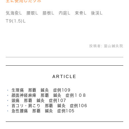
主に使用したツボ
気海兪L 腰眼L 膝根L 内庭L 束骨L 後渓L
T9(1.5)L
投稿者:
當山鍼灸院
ARTICLE
生理痛 那覇 鍼灸 症例109
顔面神経麻痺 那覇 鍼灸 症例１０８
頭痛 那覇 鍼灸 症例107
首コリ・肩こり 那覇 鍼灸 症例106
急性腰痛 那覇 鍼灸 症例105