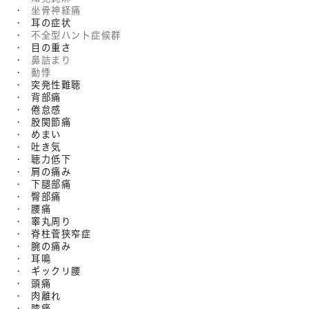
坐骨神経痛
耳の症状
不全型ハント症候群
目の重さ
鼻詰まり
動悸
突発性難聴
背部痛
倦怠感
股関節痛
めまい
吐き気
聴力低下
肩の痛み
下腿部痛
臀部痛
腰痛
睾丸周り
脊柱菅狭窄症
腕の痛み
耳鳴
ギックリ腰
頭痛
肉離れ
膝痛